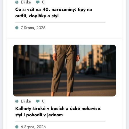
Eliška
0
Co si vzít na 40. narozeniny: tipy na
outfit, doplňky a styl
7 Srpna, 2026
Eliška
0
Kalhoty široké v bocích a úzké nohavice:
styl i pohodlí v jednom
6 Srpna, 2026