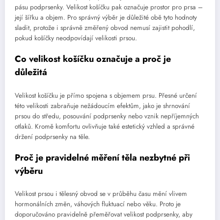
pásu podprsenky. Velikost košíčku pak označuje prostor pro prsa –
její šířku a objem. Pro správný výběr je důležité obě tyto hodnoty
sladit, protože i správně změřený obvod nemusí zajistit pohodlí,
pokud košíčky neodpovídají velikosti prsou.
Co velikost košíčku označuje a proč je
důležitá
Velikost košíčku je přímo spojena s objemem prsu. Přesné určení
této velikosti zabraňuje nežádoucím efektům, jako je shrnování
prsou do středu, posouvání podprsenky nebo vznik nepříjemných
otlaků. Kromě komfortu ovlivňuje také estetický vzhled a správné
držení podprsenky na těle.
Proč je pravidelné měření těla nezbytné při
výběru
Velikost prsou i tělesný obvod se v průběhu času mění vlivem
hormonálních změn, váhových fluktuací nebo věku. Proto je
doporučováno pravidelně přeměřovat velikost podprsenky, aby