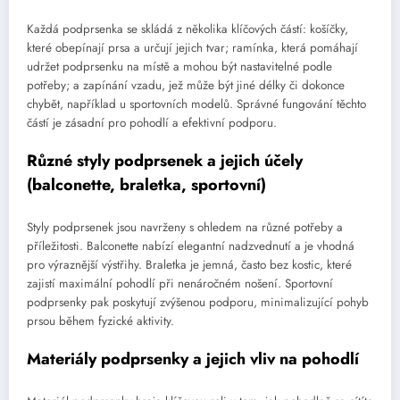
Každá podprsenka se skládá z několika klíčových částí: košíčky,
které obepínají prsa a určují jejich tvar; ramínka, která pomáhají
udržet podprsenku na místě a mohou být nastavitelné podle
potřeby; a zapínání vzadu, jež může být jiné délky či dokonce
chybět, například u sportovních modelů. Správné fungování těchto
částí je zásadní pro pohodlí a efektivní podporu.
Různé styly podprsenek a jejich účely
(balconette, braletka, sportovní)
Styly podprsenek jsou navrženy s ohledem na různé potřeby a
příležitosti. Balconette nabízí elegantní nadzvednutí a je vhodná
pro výraznější výstřihy. Braletka je jemná, často bez kostic, které
zajistí maximální pohodlí při nenáročném nošení. Sportovní
podprsenky pak poskytují zvýšenou podporu, minimalizující pohyb
prsou během fyzické aktivity.
Materiály podprsenky a jejich vliv na pohodlí