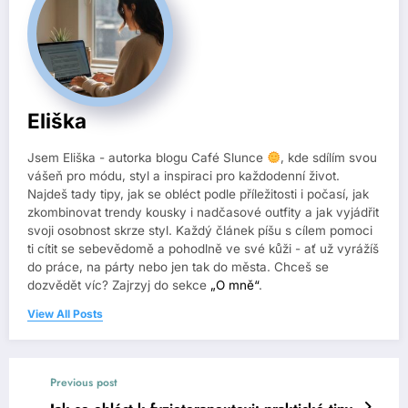
Eliška
Jsem Eliška - autorka blogu Café Slunce
, kde sdílím svou
vášeň pro módu, styl a inspiraci pro každodenní život.
Najdeš tady tipy, jak se obléct podle příležitosti i počasí, jak
zkombinovat trendy kousky i nadčasové outfity a jak vyjádřit
svoji osobnost skrze styl. Každý článek píšu s cílem pomoci
ti cítit se sebevědomě a pohodlně ve své kůži - ať už vyrážíš
do práce, na párty nebo jen tak do města. Chceš se
dozvědět víc? Zajrzyj do sekce
„O mně“
.
View All Posts
Previous post