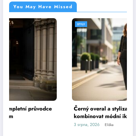
You May Have Missed
STYLY
Černý overal a stylizace: Jak nosit a
kombinovat módní ikonu
3 srpna, 2026
Eliška