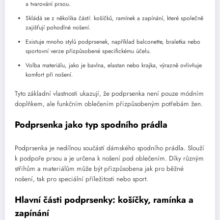
a tvarování prsou.
Skládá se z několika částí: košíčků, ramínek a zapínání, které společně
zajišťují pohodlné nošení.
Existuje mnoho stylů podprsenek, například balconette, braletka nebo
sportovní verze přizpůsobené specifickému účelu.
Volba materiálu, jako je bavlna, elastan nebo krajka, výrazně ovlivňuje
komfort při nošení.
Tyto základní vlastnosti ukazují, že podprsenka není pouze módním
doplňkem, ale funkčním oblečením přizpůsobeným potřebám žen.
Podprsenka jako typ spodního prádla
Podprsenka je nedílnou součástí dámského spodního prádla. Slouží
k podpoře prsou a je určena k nošení pod oblečením. Díky různým
střihům a materiálům může být přizpůsobena jak pro běžné
nošení, tak pro speciální příležitosti nebo sport.
Hlavní části podprsenky: košíčky, ramínka a
zapínání