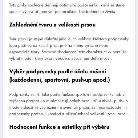
Tyto prvky společně definují optimální podprsenku, která se stane
spolehlivým a příjemným pomocníkem každodenního života.
Zohlednění tvaru a velikosti prsou
Tvar prsou je stejně důležitý jako jejich velikost. Některé podprsenky
lépe padnou na kulatá prsa, jiné na méně výrazné nebo
asymetrické tvary. Správné zhodnocení této charakteristiky pomůže
vybrat model, který prsa nebude stlačovat ani deformovat.
Výběr podprsenky podle účelu nošení
(každodenní, sportovní, push-up apod.)
Podprsenky se liší také podle funkce: sportovní podprsenky nabízí
zvýšenou podporu a minimalizují pohyb prsou při aktivitě, push-up
modely slouží ke zvýraznění a zvednutí prsou, zatímco každodenní
podprsenky preferují komfort a přizpůsobení velikosti i tvaru prsou.
Hodnocení funkce a estetiky při výběru