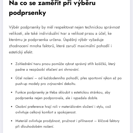
Na co se zaměřit při výběru
podprsenky
Výběr podprsenky by měl respektovat nejen technickou správnost
velikosti, ale také individuální tvar a velikost prsou a účel, ke
kterému je podprsenka určena. Úspěšný výběr vyžaduje
zhodnocení mnoha faktorů, které zaručí maximální pohodlí i
estetický efekt.
Zohlednění tvaru prsou pomůže vybrat správný střih košíčků, který
padne a nezpůsobí stlačení ani shrnování.
Účel nošení – od každodenního pohodlí, přes sportovní výkon až po
push-up modely pro zvýraznění dekoltu.
Funkce podprsenky je třeba skloubit s estetickou stránkou, aby
podprsenka nejen podporovala, ale i vypadala dobře.
Osobní preference hrají roli v materiálovém složení i stylu, což
ovlivňuje celkový komfort a spokojenost.
Materiál ovlivňuje prodyšnost, pružnost i přilnavost – klíčové faktory
při dlouhodobém nošení.