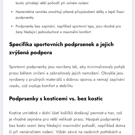
kostic přinášejí větší pohodlí při volném nošení.
Nastavitelná ramínka umožňují přesné přizpůsobení délky a lepší fixaci
podprsenky.
Podprsenky bez zapínání, například sportovní typy, jsou vhodné pro
ženy hledající jednoduchost a maximální komfort.
Specifika sportovních podprsenek a jejich
zvýšená podpora
Sportovní podprsenky jsou navrženy tak, aby minimalizovaly pohyb
prsou během cvičení a zabraňovaly jejich namožení. Obvykle jsou
vyrobeny z pružných materiálů s dobrou oporou a nemají zapínání
vzadu, což zvyšuje komfort a stabilitu.
Podprsenky s kosticemi vs. bez kostic
Kostice umístěné v dolní části košíčků dodávají pevnost a tvar, což
je vhodné zejména pro větší velikosti prsou. Naopak podprsenky
bez kostic ocení ženy hledající maximální pohodlí, například doma
či při nenáročném nošení. Výběr závisí na osobních potřebách a