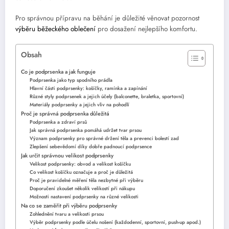
Pro správnou přípravu na běhání je důležité věnovat pozornost
výběru běžeckého oblečení
pro dosažení nejlepšího komfortu.
Obsah
Co je podprsenka a jak funguje
Podprsenka jako typ spodního prádla
Hlavní části podprsenky: košíčky, ramínka a zapínání
Různé styly podprsenek a jejich účely (balconette, braletka, sportovní)
Materiály podprsenky a jejich vliv na pohodlí
Proč je správná podprsenka důležitá
Podprsenka a zdraví prsů
Jak správná podprsenka pomáhá udržet tvar prsou
Význam podprsenky pro správné držení těla a prevenci bolestí zad
Zlepšení sebevědomí díky dobře padnoucí podprsence
Jak určit správnou velikost podprsenky
Velikost podprsenky: obvod a velikost košíčku
Co velikost košíčku označuje a proč je důležitá
Proč je pravidelné měření těla nezbytné při výběru
Doporučení zkoušet několik velikostí při nákupu
Možnosti nastavení podprsenky na různé velikosti
Na co se zaměřit při výběru podprsenky
Zohlednění tvaru a velikosti prsou
Výběr podprsenky podle účelu nošení (každodenní, sportovní, push-up apod.)