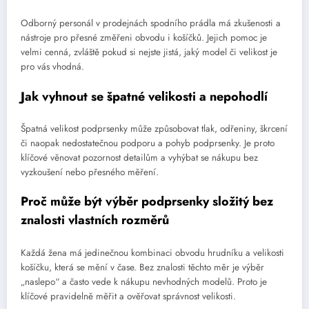
Odborný personál v prodejnách spodního prádla má zkušenosti a
nástroje pro přesné změřeni obvodu i košíčků. Jejich pomoc je
velmi cenná, zvláště pokud si nejste jistá, jaký model či velikost je
pro vás vhodná.
Jak vyhnout se špatné velikosti a nepohodlí
Špatná velikost podprsenky může způsobovat tlak, odřeniny, škrcení
či naopak nedostatečnou podporu a pohyb podprsenky. Je proto
klíčové věnovat pozornost detailům a vyhýbat se nákupu bez
vyzkoušení nebo přesného měření.
Proč může být výběr podprsenky složitý bez
znalosti vlastních rozměrů
Každá žena má jedinečnou kombinaci obvodu hrudníku a velikosti
košíčku, která se mění v čase. Bez znalosti těchto měr je výběr
„naslepo“ a často vede k nákupu nevhodných modelů. Proto je
klíčové pravidelně měřit a ověřovat správnost velikosti.