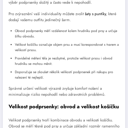
výběr podprsenky složitý a často vede k nepohodlí.
Pro zvýraznění vaší individuality můžete zvolit
šaty s puntíky
, které
dodají vašemu outfitu jedinečný šarm.
Obvod podprsenky měří vzdálenost kolem hrudníku pod prsy a určuje
šířku obvodu.
Velikost košíčku označuje objem prsu a musí korespondovat s tvarem a
velikostí prsou.
Pravidelné měření těla je nezbytné, protože velikost prsou i obvod
hrudníku se mohou měnit.
Doporučuje se zkoušet několik velikostí podprsenek při nákupu pro
nalezení té nejlepší.
Správné určení velikosti výrazně zvyšuje komfort nošení a
minimalizuje riziko nepohodlí nebo zdravotních problémů.
Velikost podprsenky: obvod a velikost košíčku
Velikost podprsenky tvoří kombinace obvodu a velikosti košíčku.
Obvod se měří těsně pod prsy a určuje základní rozměr ramenního