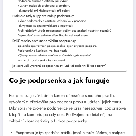
Hodnocení funkce a estetiky při výběru
Význam osobních preferencí a komfortu
Jak materiál ovlivňuje pohodlí při nošení
Praktické rady a tipy pro nákup podprsenky
Výběr podprsenky s asistencí odborníka v prodejně
Jak vyhnout se špatné velikosti a nepohodlí
Proč může být výběr podprsenky složitý bez znalosti vlastních rozměrů
Doporučení pravidelného přeměřování velikosti prsou
Další aspekty správného výběru podprsenky
Specifika sportovních podprsenek a jejich zvýšená podpora
Podprsenky s kosticemi vs. bez kostic
Výhody nastavitelného ramínek a různých typů zapínání
Kdy zvolit podprsenku bez zapínání
Jak správně vybraná podprsenka ovlivní každodenní život a zdraví
Co je podprsenka a jak funguje
Podprsenka je základním kusem dámského spodního prádla,
vytvořeným především pro podporu prsou a udržení jejich tvaru.
Díky správně zvolené podprsence se prsa nesesouvají, což přispívá
k lepšímu komfortu po celý den. Podívejme se detailněji na
základní charakteristiky a funkce podprsenky.
Podprsenka je typ spodního prádla, jehož hlavním účelem je podpora