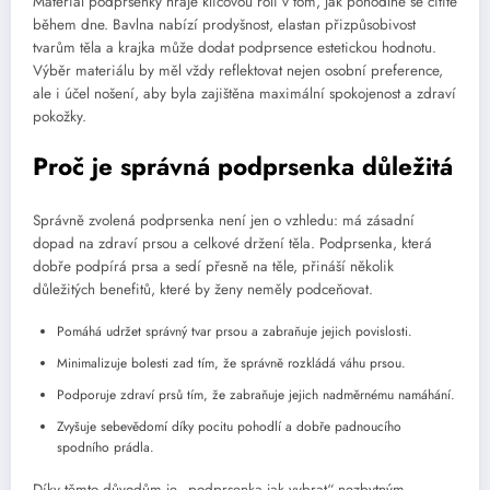
Materiál podprsenky hraje klíčovou roli v tom, jak pohodlně se cítíte
během dne. Bavlna nabízí prodyšnost, elastan přizpůsobivost
tvarům těla a krajka může dodat podprsence estetickou hodnotu.
Výběr materiálu by měl vždy reflektovat nejen osobní preference,
ale i účel nošení, aby byla zajištěna maximální spokojenost a zdraví
pokožky.
Proč je správná podprsenka důležitá
Správně zvolená podprsenka není jen o vzhledu: má zásadní
dopad na zdraví prsou a celkové držení těla. Podprsenka, která
dobře podpírá prsa a sedí přesně na těle, přináší několik
důležitých benefitů, které by ženy neměly podceňovat.
Pomáhá udržet správný tvar prsou a zabraňuje jejich povislosti.
Minimalizuje bolesti zad tím, že správně rozkládá váhu prsou.
Podporuje zdraví prsů tím, že zabraňuje jejich nadměrnému namáhání.
Zvyšuje sebevědomí díky pocitu pohodlí a dobře padnoucího
spodního prádla.
Díky těmto důvodům je „podprsenka jak vybrat“ nezbytným