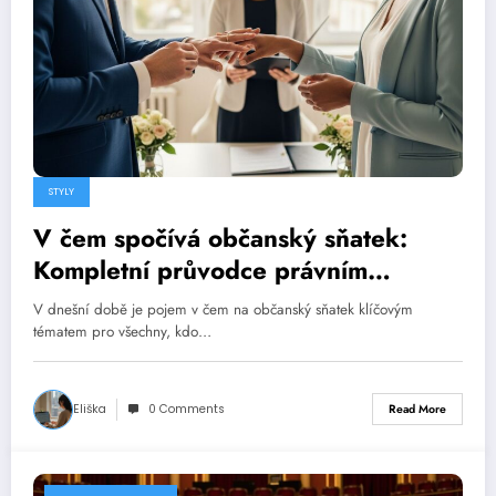
STYLY
V čem spočívá občanský sňatek:
Kompletní průvodce právním
manželstvím
V dnešní době je pojem v čem na občanský sňatek klíčovým
tématem pro všechny, kdo…
Eliška
0 Comments
Read More