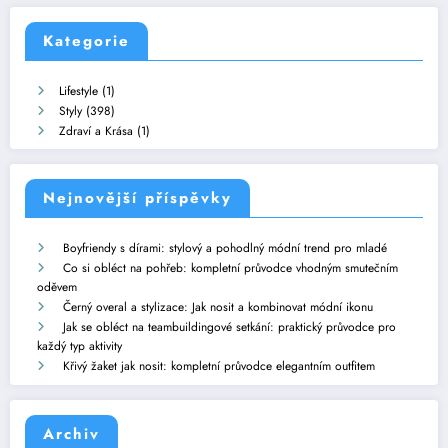
Kategorie
Lifestyle
(1)
Styly
(398)
Zdraví a Krása
(1)
Nejnovější příspěvky
Boyfriendy s dírami: stylový a pohodlný módní trend pro mladé
Co si obléct na pohřeb: kompletní průvodce vhodným smutečním
oděvem
Černý overal a stylizace: Jak nosit a kombinovat módní ikonu
Jak se obléct na teambuildingové setkání: praktický průvodce pro
každý typ aktivity
Křivý žaket jak nosit: kompletní průvodce elegantním outfitem
Archiv