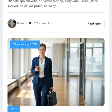
Hledáte spolehlivého průvodce módou, který vám ukáže, jak se
správně obléct do práce, na volný…
Eliška
0 Comments
Read More
27 prosince, 2025
STYLY