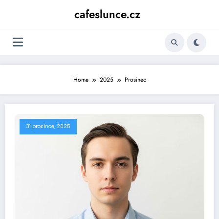
Skip
cafeslunce.cz
to
content
Home
2025
Prosinec
31 prosince, 2025