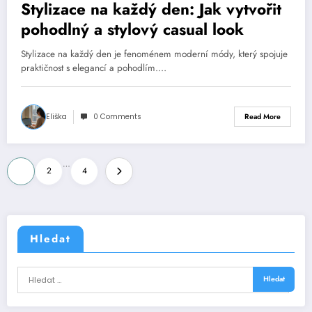
Stylizace na každý den: Jak vytvořit
pohodlný a stylový casual look
Stylizace na každý den je fenoménem moderní módy, který spojuje
praktičnost s elegancí a pohodlím.…
Eliška
0 Comments
Read More
Stránkování
…
1
2
4
příspěvků
Hledat