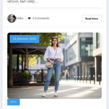
věřících, kteří chtějí…
Eliška
0 Comments
Read More
22 prosince, 2025
STYLY