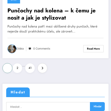
Punčochy nad kolena – k čemu je
nosit a jak je stylizovat
Punčochy nad kolena patří mezi oblíbené druhy punčoch, které
nejenže slouží praktickému účelu, ale zároveň…
Eliška
0 Comments
Read More
Stránkování
…
1
2
41
příspěvků
Hledat