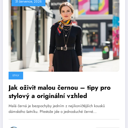
31 července, 2026
STYLY
Jak oživit malou černou – tipy pro
stylový a originální vzhled
Malá černá je bezpochyby jedním z nejikoničtějších kousků
dámského šatníku. Přestože jde o jednoduché černé…