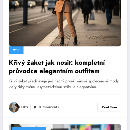
STYLY
Křivý žaket jak nosit: kompletní
průvodce elegantním outfitem
Křivý žaket představuje jedinečný prvek pánské společenské módy,
který díky svému asymetrickému střihu a elegantnímu…
Eliška
0 Comments
Read More