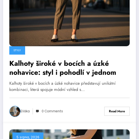
STYLY
Kalhoty široké v bocích a úzké
nohavice: styl i pohodlí v jednom
Kalhoty široké v bocích a úzké nohavice představují unikátní
kombinaci, která spojuje módní vzhled s…
Eliška
0 Comments
Read More
5 srpna, 2026