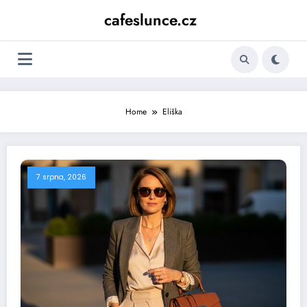
Skip
cafeslunce.cz
to
content
Home
Eliška
7 srpna, 2026