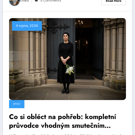
Eliška
0 Comments
Read More
4 srpna, 2026
STYLY
Co si obléct na pohřeb: kompletní
průvodce vhodným smutečním
oděvem