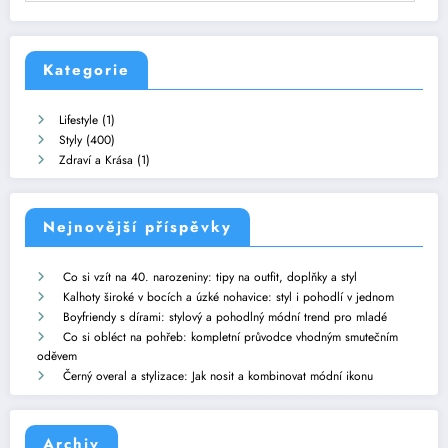
Kategorie
Lifestyle
(1)
Styly
(400)
Zdraví a Krása
(1)
Nejnovější příspěvky
Co si vzít na 40. narozeniny: tipy na outfit, doplňky a styl
Kalhoty široké v bocích a úzké nohavice: styl i pohodlí v jednom
Boyfriendy s dírami: stylový a pohodlný módní trend pro mladé
Co si obléct na pohřeb: kompletní průvodce vhodným smutečním
oděvem
Černý overal a stylizace: Jak nosit a kombinovat módní ikonu
Archiv