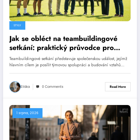
STYLY
Jak se obléct na teambuildingové
setkání: praktický průvodce pro
každý typ aktivity
Teambuildingové setkání představuje společenskou událost, jejímž
hlavním cílem je posílit týmovou spolupráci a budování vztahů…
Eliška
0 Comments
Read More
1 srpna, 2026