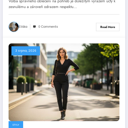
Volba správného oblečení na pohřeb je důležitým výrazem úcty k
zesnulému a zároveň odrazem respektu…
Eliška
0 Comments
Read More
3 srpna, 2026
STYLY