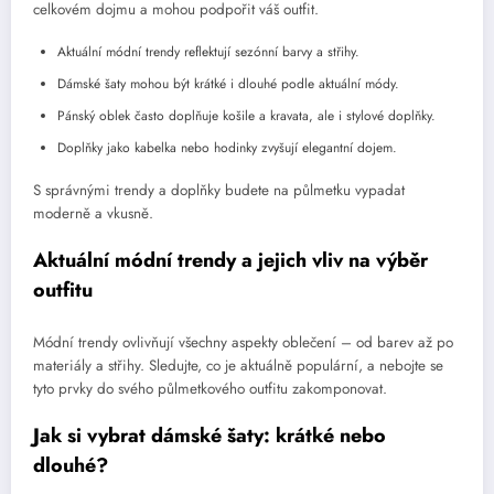
celkovém dojmu a mohou podpořit váš outfit.
Aktuální módní trendy reflektují sezónní barvy a střihy.
Dámské šaty mohou být krátké i dlouhé podle aktuální módy.
Pánský oblek často doplňuje košile a kravata, ale i stylové doplňky.
Doplňky jako kabelka nebo hodinky zvyšují elegantní dojem.
S správnými trendy a doplňky budete na půlmetku vypadat
moderně a vkusně.
Aktuální módní trendy a jejich vliv na výběr
outfitu
Módní trendy ovlivňují všechny aspekty oblečení – od barev až po
materiály a střihy. Sledujte, co je aktuálně populární, a nebojte se
tyto prvky do svého půlmetkového outfitu zakomponovat.
Jak si vybrat dámské šaty: krátké nebo
dlouhé?