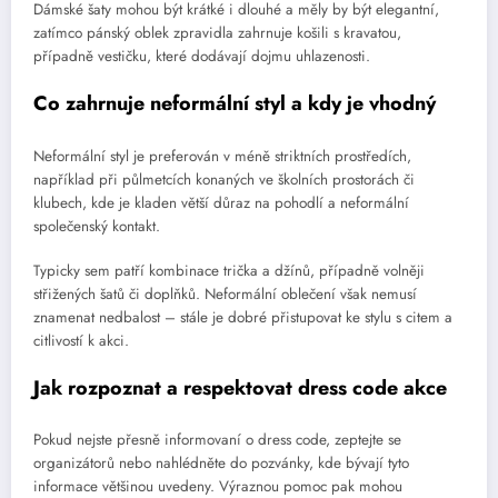
Dámské šaty mohou být krátké i dlouhé a měly by být elegantní,
zatímco pánský oblek zpravidla zahrnuje košili s kravatou,
případně vestičku, které dodávají dojmu uhlazenosti.
Co zahrnuje neformální styl a kdy je vhodný
Neformální styl je preferován v méně striktních prostředích,
například při půlmetcích konaných ve školních prostorách či
klubech, kde je kladen větší důraz na pohodlí a neformální
společenský kontakt.
Typicky sem patří kombinace trička a džínů, případně volněji
střižených šatů či doplňků. Neformální oblečení však nemusí
znamenat nedbalost – stále je dobré přistupovat ke stylu s citem a
citlivostí k akci.
Jak rozpoznat a respektovat dress code akce
Pokud nejste přesně informovaní o dress code, zeptejte se
organizátorů nebo nahlédněte do pozvánky, kde bývají tyto
informace většinou uvedeny. Výraznou pomoc pak mohou