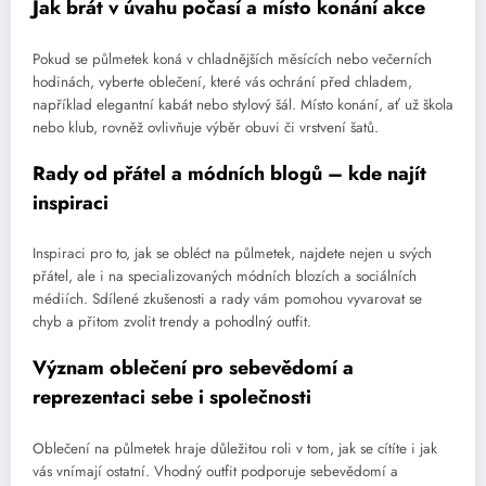
Jak brát v úvahu počasí a místo konání akce
Pokud se půlmetek koná v chladnějších měsících nebo večerních
hodinách, vyberte oblečení, které vás ochrání před chladem,
například elegantní kabát nebo stylový šál. Místo konání, ať už škola
nebo klub, rovněž ovlivňuje výběr obuvi či vrstvení šatů.
Rady od přátel a módních blogů – kde najít
inspiraci
Inspiraci pro to, jak se obléct na půlmetek, najdete nejen u svých
přátel, ale i na specializovaných módních blozích a sociálních
médiích. Sdílené zkušenosti a rady vám pomohou vyvarovat se
chyb a přitom zvolit trendy a pohodlný outfit.
Význam oblečení pro sebevědomí a
reprezentaci sebe i společnosti
Oblečení na půlmetek hraje důležitou roli v tom, jak se cítíte i jak
vás vnímají ostatní. Vhodný outfit podporuje sebevědomí a