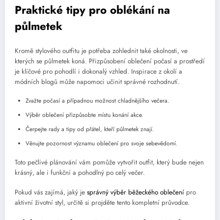
Praktické tipy pro oblékání na
půlmetek
Kromě stylového outfitu je potřeba zohlednit také okolnosti, ve
kterých se půlmetek koná. Přizpůsobení oblečení počasí a prostředí
je klíčové pro pohodlí i dokonalý vzhled. Inspirace z okolí a
módních blogů může napomoci učinit správné rozhodnutí.
Zvažte počasí a případnou možnost chladnějšího večera.
Výběr oblečení přizpůsobte místu konání akce.
Čerpejte rady a tipy od přátel, kteří půlmetek znají.
Věnujte pozornost významu oblečení pro svoje sebevědomí.
Toto pečlivé plánování vám pomůže vytvořit outfit, který bude nejen
krásný, ale i funkční a pohodlný po celý večer.
Pokud vás zajímá, jaký je
správný výběr běžeckého oblečení
pro
aktivní životní styl, určitě si projděte tento kompletní průvodce.