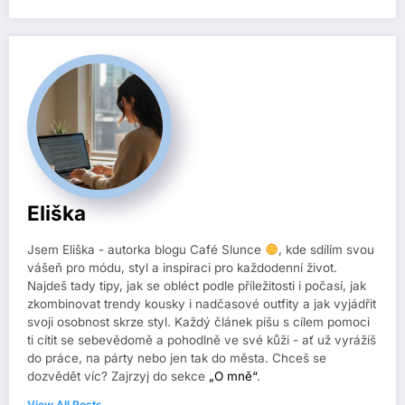
Eliška
Jsem Eliška - autorka blogu Café Slunce
, kde sdílím svou
vášeň pro módu, styl a inspiraci pro každodenní život.
Najdeš tady tipy, jak se obléct podle příležitosti i počasí, jak
zkombinovat trendy kousky i nadčasové outfity a jak vyjádřit
svoji osobnost skrze styl. Každý článek píšu s cílem pomoci
ti cítit se sebevědomě a pohodlně ve své kůži - ať už vyrážíš
do práce, na párty nebo jen tak do města. Chceš se
dozvědět víc? Zajrzyj do sekce
„O mně“
.
View All Posts