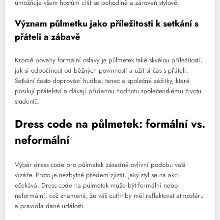
umožňuje všem hostům cítit se pohodlně a zároveň stylově.
Význam půlmetku jako příležitosti k setkání s
přáteli a zábavě
Kromě povahy formální oslavy je půlmetek také skvělou příležitostí,
jak si odpočinout od běžných povinností a užít si čas s přáteli.
Setkání často doprovází hudba, tanec a společné zážitky, které
posilují přátelství a dávají přidanou hodnotu společenskému životu
studentů.
Dress code na půlmetek: formální vs.
neformální
Výběr dress code pro půlmetek zásadně ovlivní podobu vaší
vizáže. Proto je nezbytné předem zjistit, jaký styl se na akci
očekává. Dress code na půlmetek může být formální nebo
neformální, což znamená, že váš outfit by měl reflektovat atmosféru
a pravidla dané události.