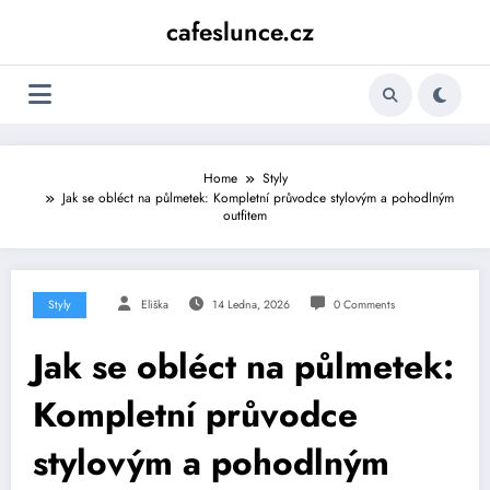
Skip
cafeslunce.cz
to
content
Home
Styly
Jak se obléct na půlmetek: Kompletní průvodce stylovým a pohodlným
outfitem
Styly
Eliška
14 Ledna, 2026
0 Comments
Jak se obléct na půlmetek:
Kompletní průvodce
stylovým a pohodlným