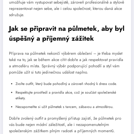
umožňuje vám vystupovat sebejistě, zároveň profesionálně a stylově
reprezentovat nejen sebe, ale i celou společnost, kterou daná akce
sdružuje.
Jak se připravit na půlmetek, aby byl
úspěšný a příjemný zážitek
Příprava na půlmetek nekončí výběrem oblečení – je třeba myslet
také na to, jak se během akce cítit dobře a jak respektovat pravidla
a atmosféru místa. Správný výběr podporující pohodlí a styl vám
pomůže užít si tuto jedinečnou událost naplno.
Zvolte outfit, který bude pohodlný a zároveň vhodný k dress code.
Respektujte prostředí a pravidla akce, což je součást společenské
etikety.
Nezapomeňte si užít půlmetek s tancem, zábavou a atmosférou.
Dobře zvolený outfit a promyšlený přístup zajistí, že půlmetek pro
vás bude nejen módní záležitostí, ale i nezapomenutelným
společenským zážitkem plným radosti a příjemných momentů.