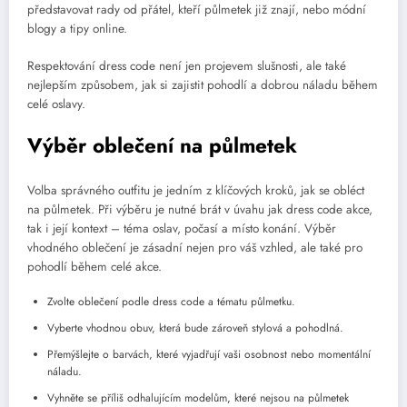
představovat rady od přátel, kteří půlmetek již znají, nebo módní
blogy a tipy online.
Respektování dress code není jen projevem slušnosti, ale také
nejlepším způsobem, jak si zajistit pohodlí a dobrou náladu během
celé oslavy.
Výběr oblečení na půlmetek
Volba správného outfitu je jedním z klíčových kroků, jak se obléct
na půlmetek. Při výběru je nutné brát v úvahu jak dress code akce,
tak i její kontext – téma oslav, počasí a místo konání. Výběr
vhodného oblečení je zásadní nejen pro váš vzhled, ale také pro
pohodlí během celé akce.
Zvolte oblečení podle dress code a tématu půlmetku.
Vyberte vhodnou obuv, která bude zároveň stylová a pohodlná.
Přemýšlejte o barvách, které vyjadřují vaši osobnost nebo momentální
náladu.
Vyhněte se příliš odhalujícím modelům, které nejsou na půlmetek