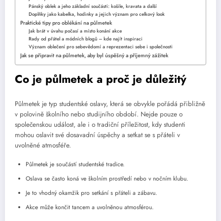
Pánský oblek a jeho základní součásti: košile, kravata a další
Doplňky jako kabelka, hodinky a jejich význam pro celkový look
Praktické tipy pro oblékání na půlmetek
Jak brát v úvahu počasí a místo konání akce
Rady od přátel a módních blogů – kde najít inspiraci
Význam oblečení pro sebevědomí a reprezentaci sebe i společnosti
Jak se připravit na půlmetek, aby byl úspěšný a příjemný zážitek
Co je půlmetek a proč je důležitý
Půlmetek je typ studentské oslavy, která se obvykle pořádá přibližně
v polovině školního nebo studijního období. Nejde pouze o
společenskou událost, ale i o tradiční příležitost, kdy studenti
mohou oslavit své dosavadní úspěchy a setkat se s přáteli v
uvolněné atmosféře.
Půlmetek je součástí studentské tradice.
Oslava se často koná ve školním prostředí nebo v nočním klubu.
Je to vhodný okamžik pro setkání s přáteli a zábavu.
Akce může končit tancem a uvolněnou atmosférou.