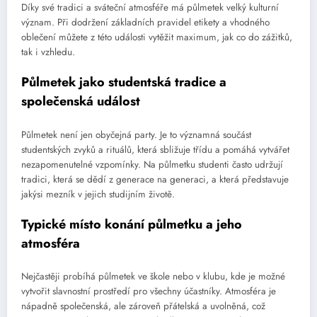
Díky své tradici a sváteční atmosféře má půlmetek velký kulturní
význam. Při dodržení základních pravidel etikety a vhodného
oblečení můžete z této události vytěžit maximum, jak co do zážitků,
tak i vzhledu.
Půlmetek jako studentská tradice a
společenská událost
Půlmetek není jen obyčejná party. Je to významná součást
studentských zvyků a rituálů, která sbližuje třídu a pomáhá vytvářet
nezapomenutelné vzpomínky. Na půlmetku studenti často udržují
tradici, která se dědí z generace na generaci, a která představuje
jakýsi mezník v jejich studijním životě.
Typické místo konání půlmetku a jeho
atmosféra
Nejčastěji probíhá půlmetek ve škole nebo v klubu, kde je možné
vytvořit slavnostní prostředí pro všechny účastníky. Atmosféra je
nápadně společenská, ale zároveň přátelská a uvolněná, což