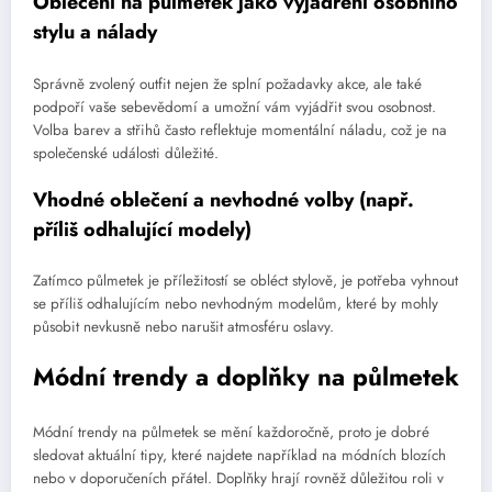
Oblečení na půlmetek jako vyjádření osobního
stylu a nálady
Správně zvolený outfit nejen že splní požadavky akce, ale také
podpoří vaše sebevědomí a umožní vám vyjádřit svou osobnost.
Volba barev a střihů často reflektuje momentální náladu, což je na
společenské události důležité.
Vhodné oblečení a nevhodné volby (např.
příliš odhalující modely)
Zatímco půlmetek je příležitostí se obléct stylově, je potřeba vyhnout
se příliš odhalujícím nebo nevhodným modelům, které by mohly
působit nevkusně nebo narušit atmosféru oslavy.
Módní trendy a doplňky na půlmetek
Módní trendy na půlmetek se mění každoročně, proto je dobré
sledovat aktuální tipy, které najdete například na módních blozích
nebo v doporučeních přátel. Doplňky hrají rovněž důležitou roli v