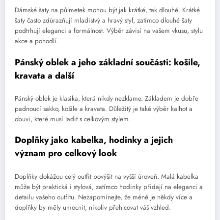
Dámské šaty na půlmetek mohou být jak krátké, tak dlouhé. Krátké
šaty často zdůrazňují mladistvý a hravý styl, zatímco dlouhé šaty
podtrhují eleganci a formálnost. Výběr závisí na vašem vkusu, stylu
akce a pohodlí.
Pánský oblek a jeho základní součásti: košile,
kravata a další
Pánský oblek je klasika, která nikdy nezklame. Základem je dobře
padnoucí sakko, košile a kravata. Důležitý je také výběr kalhot a
obuvi, které musí ladit s celkovým stylem.
Doplňky jako kabelka, hodinky a jejich
význam pro celkový look
Doplňky dokážou celý outfit povýšit na vyšší úroveň. Malá kabelka
může být praktická i stylová, zatímco hodinky přidají na eleganci a
detailu vašeho outfitu. Nezapomínejte, že méně je někdy více a
doplňky by měly umocnit, nikoliv přehlcovat váš vzhled.