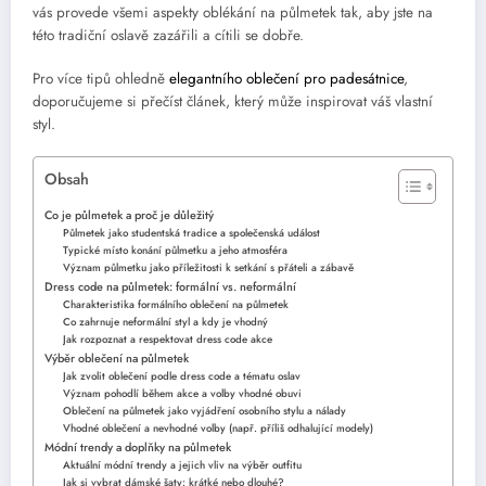
vás provede všemi aspekty oblékání na půlmetek tak, aby jste na
této tradiční oslavě zazářili a cítili se dobře.
Pro více tipů ohledně
elegantního oblečení pro padesátnice
,
doporučujeme si přečíst článek, který může inspirovat váš vlastní
styl.
Obsah
Co je půlmetek a proč je důležitý
Půlmetek jako studentská tradice a společenská událost
Typické místo konání půlmetku a jeho atmosféra
Význam půlmetku jako příležitosti k setkání s přáteli a zábavě
Dress code na půlmetek: formální vs. neformální
Charakteristika formálního oblečení na půlmetek
Co zahrnuje neformální styl a kdy je vhodný
Jak rozpoznat a respektovat dress code akce
Výběr oblečení na půlmetek
Jak zvolit oblečení podle dress code a tématu oslav
Význam pohodlí během akce a volby vhodné obuvi
Oblečení na půlmetek jako vyjádření osobního stylu a nálady
Vhodné oblečení a nevhodné volby (např. příliš odhalující modely)
Módní trendy a doplňky na půlmetek
Aktuální módní trendy a jejich vliv na výběr outfitu
Jak si vybrat dámské šaty: krátké nebo dlouhé?