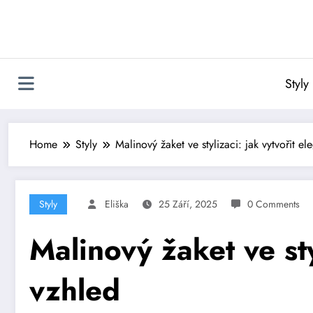
Skip
to
content
Styly
Home
Styly
Malinový žaket ve stylizaci: jak vytvořit el
Styly
Eliška
25 Září, 2025
0 Comments
Malinový žaket ve sty
vzhled