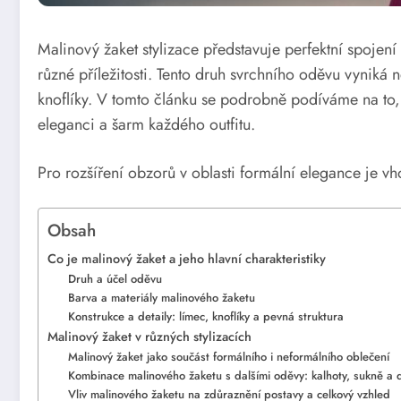
Malinový žaket stylizace představuje perfektní spojen
různé příležitosti. Tento druh svrchního oděvu vyniká
knoflíky. V tomto článku se podrobně podíváme na to, 
eleganci a šarm každého outfitu.
Pro rozšíření obzorů v oblasti formální elegance je v
Obsah
Co je malinový žaket a jeho hlavní charakteristiky
Druh a účel oděvu
Barva a materiály malinového žaketu
Konstrukce a detaily: límec, knoflíky a pevná struktura
Malinový žaket v různých stylizacích
Malinový žaket jako součást formálního i neformálního oblečení
Kombinace malinového žaketu s dalšími oděvy: kalhoty, sukně a 
Vliv malinového žaketu na zdůraznění postavy a celkový vzhled