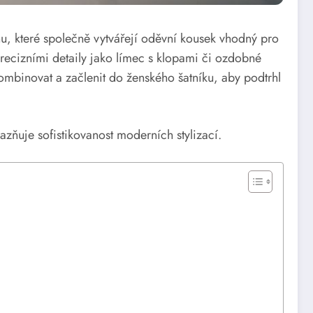
nu, které společně vytvářejí oděvní kousek vhodný pro
precizními detaily jako límec s klopami či ozdobné
ombinovat a začlenit do ženského šatníku, aby podtrhl
razňuje sofistikovanost moderních stylizací.