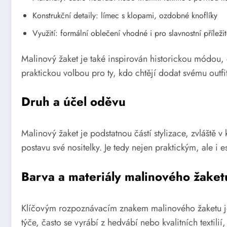
Konstrukční detaily: límec s klopami, ozdobné knoflíky
Využití: formální oblečení vhodné i pro slavnostní příležit
Malinový žaket je také inspirován historickou módou, c
praktickou volbou pro ty, kdo chtějí dodat svému outfi
Druh a účel oděvu
Malinový žaket je podstatnou částí stylizace, zvláště 
postavu své nositelky. Je tedy nejen praktickým, ale i 
Barva a materiály malinového žaket
Klíčovým rozpoznávacím znakem malinového žaketu je je
týče, často se vyrábí z hedvábí nebo kvalitních textili