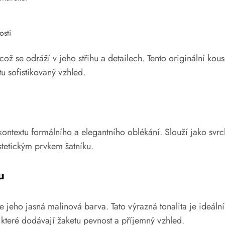
osti
ož se odráží v jeho střihu a detailech. Tento originální ko
tu sofistikovaný vzhled.
v kontextu formálního a elegantního oblékání. Slouží jako sv
estetickým prvkem šatníku.
u
ho jasná malinová barva. Tato výrazná tonalita je ideální 
í, které dodávají žaketu pevnost a příjemný vzhled.