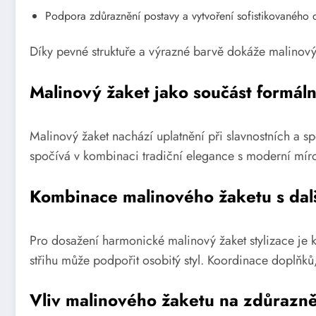
Podpora zdůraznění postavy a vytvoření sofistikovaného
Díky pevné struktuře a výrazné barvě dokáže malinový ž
Malinový žaket jako součást formáln
Malinový žaket nachází uplatnění při slavnostních a s
spočívá v kombinaci tradiční elegance s moderní míro
Kombinace malinového žaketu s dalš
Pro dosažení harmonické malinový žaket stylizace je k
střihu může podpořit osobitý styl. Koordinace doplňků
Vliv malinového žaketu na zdůrazně