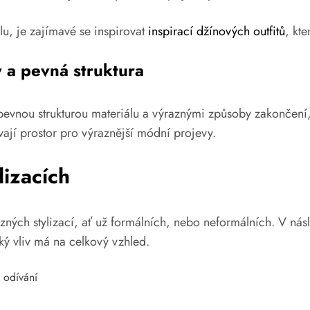
ylu, je zajímavé se inspirovat
inspirací džínových outfitů
, kt
y a pevná struktura
 pevnou strukturou materiálu a výraznými způsoby zakončení,
vají prostor pro výraznější módní projevy.
lizacích
zných stylizací, ať už formálních, nebo neformálních. V nás
ký vliv má na celkový vzhled.
 odívání