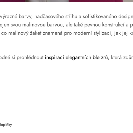
í výrazné barvy, nadčasového střihu a sofistikovaného desig
 nejen svou malinovou barvou, ale také pevnou konstrukcí a 
co malinový žaket znamená pro moderní stylizaci, jak jej k
hodné si prohlédnout
inspiraci elegantních blejzrů
, která zdů
doplňky