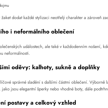
 dojmu
aket dodat každé stylizaci neotřelý charakter a zároveň zach
ího i neformálního oblečení
polečenských událostech, ale také v každodenním nošení, kde
u neformálnosti.
ími oděvy: kalhoty, sukně a doplňky
líčové správné sladění s dalšími částmi oblečení. Výborně la
, jako jsou elegantní šperky nebo vhodné boty, dále podtrhn
ní postavy a celkový vzhled