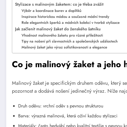
Stylizace s malinovým žaketem: co je třeba zvážit
Výběr a koordinace barev a doplňků
Inspirace historickou módou a současné módní trendy
Role elegantních šperků a módních kolekcí v tvorbě stylizace
Jak začlenit malinový žaket do ženského šatníku
Vhodnost malinového žaketu pro různé příležitosti
Tipy na nošení při slavnostních a společenských událostech
Malinový žaket jako výraz sofistikovanosti a elegance
Co je malinový žaket a jeho h
Malinový žaket je specifickým druhem oděvu, který se 
pozornost a dodává nošení jedinečný výraz. Níže najde
Druh oděvu: vrchní oděv s pevnou strukturou
Barva: výrazná malinová, která oživí každou stylizaci
Materiály: často hedvábí nebo kvalitní textilie s pevnou k