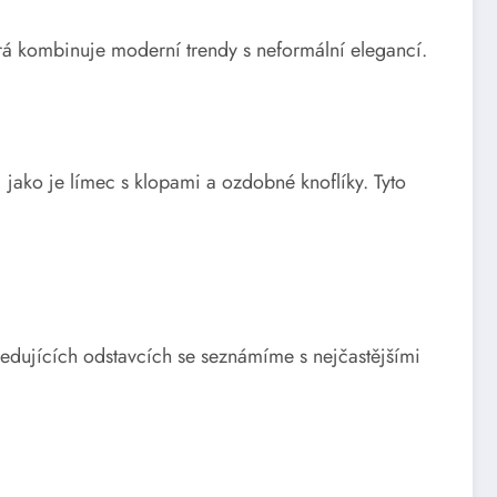
erá kombinuje moderní trendy s neformální elegancí.
 jako je límec s klopami a ozdobné knoflíky. Tyto
ledujících odstavcích se seznámíme s nejčastějšími